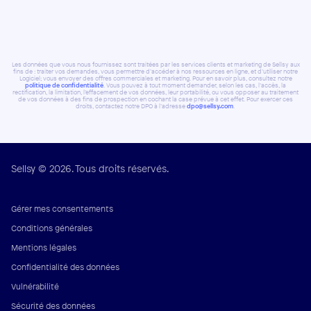
Les données que vous nous fournissez sont traitées par les services clients et marketing de Sellsy aux
fins de : traiter vos demandes, vous permettre d’accéder à nos ressources en ligne, et d’utiliser notre
Logiciel; vous envoyer des offres commerciales et marketing. Pour en savoir plus, consultez notre
politique de confidentialité
. Vous pouvez à tout moment demander, selon les cas, l’accès, la
rectification, la limitation, l’effacement de vos données, leur portabilité, ou vous opposer au traitement
de vos données à des fins de prospection en cochant la case prévue à cet effet. Pour exercer ces
droits, contactez notre DPO à l’adresse
dpo@sellsy.com
.
Sellsy © 2026. Tous droits réservés.
Gérer mes consentements
Conditions générales
Mentions légales
Confidentialité des données
Vulnérabilité
Sécurité des données