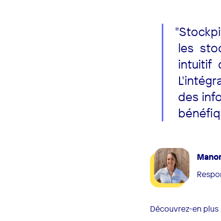
"Stockp
les stoc
intuitif
L'intégr
des inf
bénéfiqu
Mano
Respon
Découvrez-en plus s