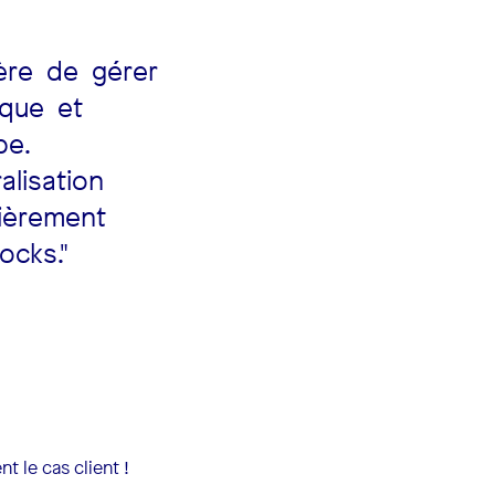
ère de gérer
ique et
pe.
alisation
lièrement
ocks."
 le cas client !