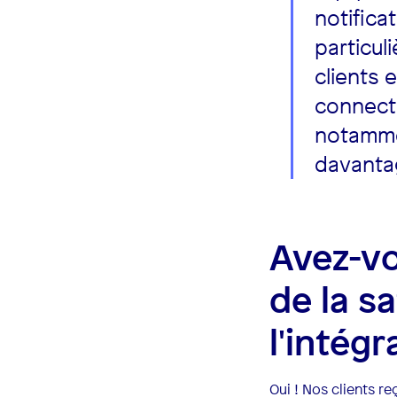
notifica
particul
clients e
connect
notamme
davantag
Avez-vo
de la s
l'intégr
Oui ! Nos clients re