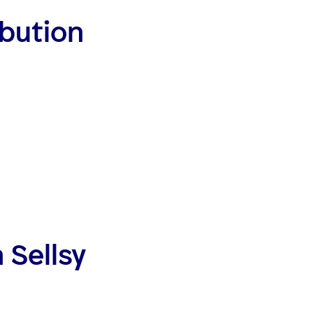
ibution
 Sellsy