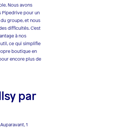
able. Nous avons
s Pipedrive pour un
u du groupe, et nous
es difficultés. C'est
vantage à nos
il, ce qui simplifie
ropre boutique en
 pour encore plus de
lsy par
 Auparavant, 1