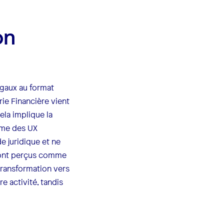
on
égaux au format
rie Financière vient
ela implique la
mme des UX
 juridique et ne
s sont perçus comme
transformation vers
e activité, tandis