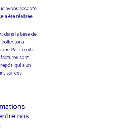
nous avons accepté
ce a été réalisée
nt dans la base de
s collectons
ons. Par la suite,
 factures sont
repôt, qui a un
nt sur ces
rmations
 entre nos
x