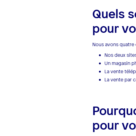
Quels s
pour vo
Nous avons quatre 
Nos deux sit
Un magasin ph
La vente télé
La vente par c
Pourquoi
pour vo