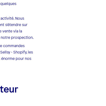
n quelques
activité. Nous
nt s'étendre sur
 vente via la
r notre prospection.
ie de commandes
ellsy - Shopify, les
ps énorme pour nos
teur