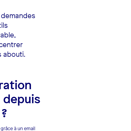
es demandes
ils
able,
centrer
s abouti.
ration
s depuis
 ?
, grâce à un email