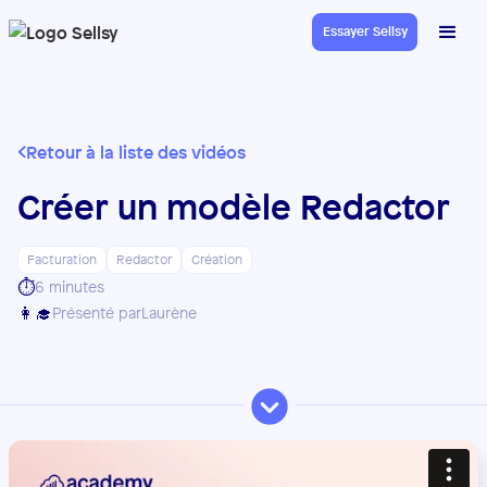
Essayer Sellsy
Retour à la liste des vidéos
Créer un modèle Redactor
Facturation
Redactor
Création
⏱️
6 minutes
👩‍🎓
Présenté par
Laurène