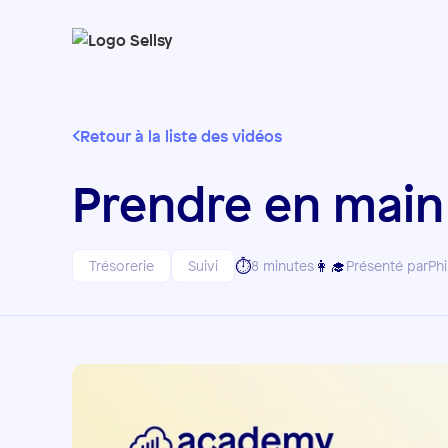
Retour à la liste des vidéos
Prendre en main 
⏱️
👩‍🎓
Trésorerie
Suivi
8 minutes
Présenté par
Phi