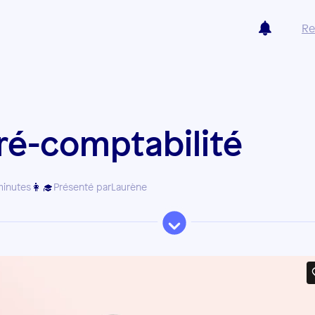
Re
ré-comptabilité
👩‍🎓
minutes
Présenté par
Laurène