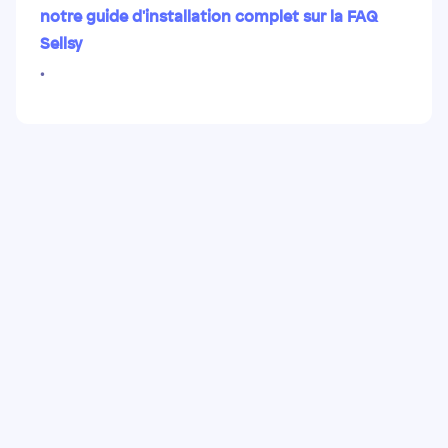
notre guide d'installation complet sur la FAQ
Sellsy
.
Pas encore de compte Sellsy ?
Testez notre solution gratuitement
pendant 15 jours, ou demandez votre démo
avec un expert !