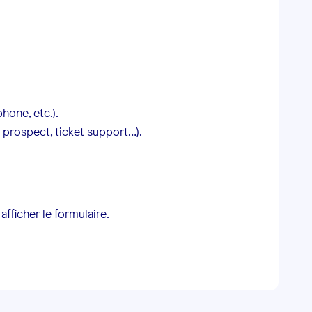
hone, etc.).
e prospect, ticket support…).
afficher le formulaire.