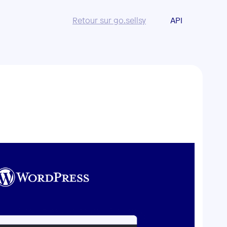
Retour sur go.sellsy
API