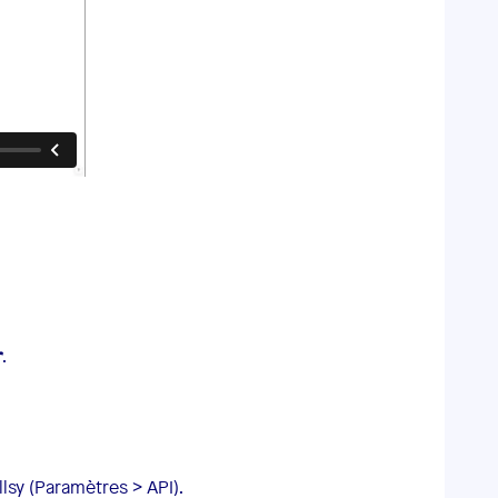
r
.
sy (Paramètres > API).