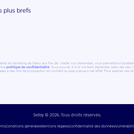
 plus brefs
ents et marketing de Sellsy aux fins de : traiter vos demandes, vous permettre d’accéder à
notre
politique de confidentialité
. Vous pouvez à tout moment demander, selon les cas, l’acc
ées à des fins de prospection en cochant la case prévue à cet effet. Pour exercer ces d
Sellsy © 2026. Tous droits réservés.
nts
Conditions générales
Mentions légales
Confidentialité des données
Vulnérabili