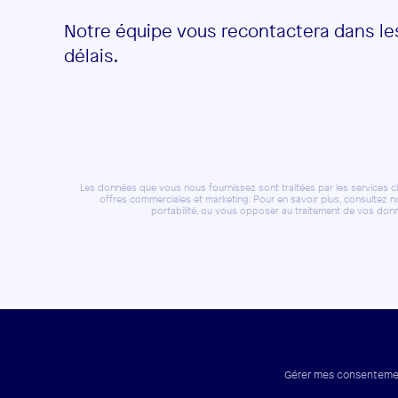
Notre équipe vous recontactera dans les
délais.
Les données que vous nous fournissez sont traitées par les services cli
offres commerciales et marketing. Pour en savoir plus, consultez 
portabilité, ou vous opposer au traitement de vos donn
Gérer mes consenteme