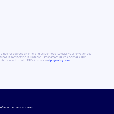
 nos ressources en ligne, et d’utiliser notre Logiciel; vous envoyer des
ès, la rectification, la limitation, l’effacement de vos données, leur
roits, contactez notre DPO à l’adresse
dpo@sellsy.com
.
té
Sécurité des données