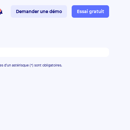
Demander une démo
Essai gratuit
es d’un astérisque (*) sont obligatoires.