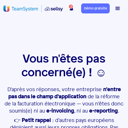
2
Démo gratuite
Vous n'êtes pas
concerné(e) ! ☺️
D’après vos réponses, votre entreprise
n’entre
pas dans le champ d’application
de la réforme
de la facturation électronique — vous n’êtes donc
soumis(e) ni au
e-invoicing
, ni au
e-reporting
.
👉
Petit rappel
: d’autres pays européens
déploient aussi leurs propres obligations. Pas