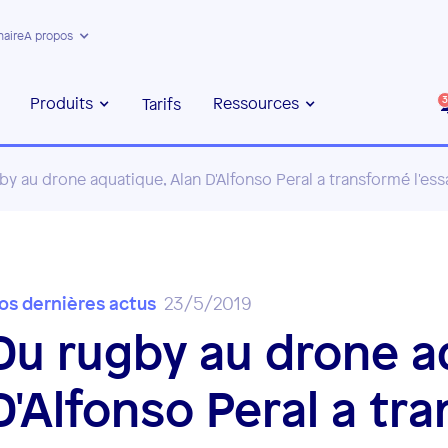
naire
A propos
Produits
Ressources
Tarifs
3
by au drone aquatique, Alan D'Alfonso Peral a transformé l'ess
os dernières actus
23/5/2019
Du rugby au drone a
D'Alfonso Peral a tra