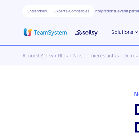
Entreprises
Experts-Comptables
Intégrations
Devenir parte
Solutions
Accueil Sellsy
›
Blog
›
Nos dernières actus
›
Du rug
N