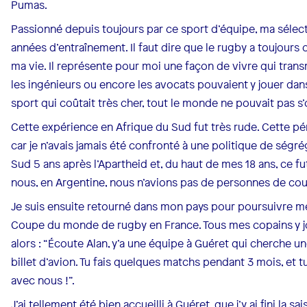
Pumas.
Passionné depuis toujours par ce sport d’équipe, ma sélect
années d’entraînement. Il faut dire que le rugby a toujour
ma vie. Il représente pour moi une façon de vivre qui trans
les ingénieurs ou encore les avocats pouvaient y jouer dans
sport qui coûtait très cher, tout le monde ne pouvait pas s’o
Cette expérience en Afrique du Sud fut très rude. Cette 
car je n’avais jamais été confronté à une politique de ségrég
Sud 5 ans après l’Apartheid et, du haut de mes 18 ans, ce fu
nous, en Argentine, nous n’avions pas de personnes de cou
Je suis ensuite retourné dans mon pays pour poursuivre me
Coupe du monde de rugby en France. Tous mes copains y jou
alors : “Écoute Alan, y’a une équipe à Guéret qui cherche un
billet d’avion. Tu fais quelques matchs pendant 3 mois, et
avec nous !”.
J’ai tellement été bien accueilli à Guéret, que j’y ai fini la 