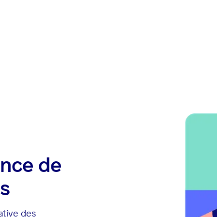
ance de
s
ative des