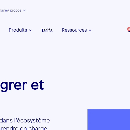
naire
A propos
Produits
Ressources
Tarifs
3
grer et
 dans l’écosystème
prendre en charge