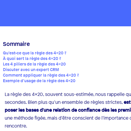
Sommaire
Qu’est-ce que la règle des 4x20 ?
À quoi sert la règle des 4x20 ?
Les 4 piliers de la règle des 4x20
Discuter avec un expert CRM
Comment appliquer la règle des 4x20 ?
Exemple d’usage de la règle des 4x20
La règle des 4x20, souvent sous-estimée, nous rappelle qu
secondes. Bien plus qu’un ensemble de règles strictes,
est
poser les bases d'une relation de confiance dès les premi
une méthode figée, mais d’être conscient de l'importance 
rencontre.