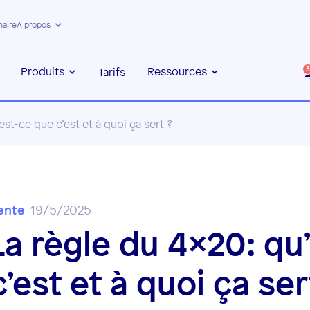
naire
A propos
Produits
Ressources
Tarifs
3
est-ce que c’est et à quoi ça sert ?
ente
19/5/2025
La règle du 4x20: qu
c’est et à quoi ça ser