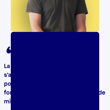
La solution est modulaire et
s’adapte à notre croissance, nous
pourrons ainsi ajouter des
fonctionnalités sans avoir besoin de
migrer.