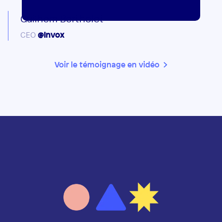
Guilhem Bertholet
CEO
@Invox
Voir le témoignage en vidéo