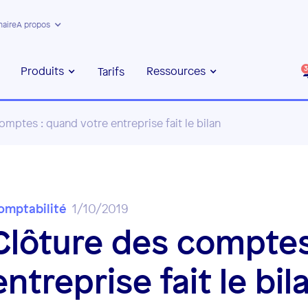
naire
A propos
Produits
Ressources
Tarifs
3
omptes : quand votre entreprise fait le bilan
omptabilité
1/10/2019
Clôture des comptes
entreprise fait le bil