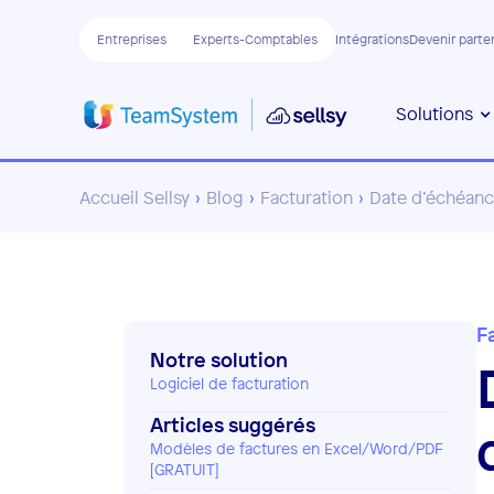
Entreprises
Experts-Comptables
Intégrations
Devenir parte
Solutions
Accueil Sellsy
›
Blog
›
Facturation
›
Date d’échéance
F
Notre solution
Logiciel de facturation
Articles suggérés
Modèles de factures en Excel/Word/PDF
[GRATUIT]