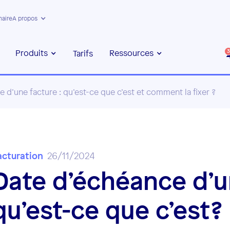
naire
A propos
Produits
Ressources
Tarifs
3
 d’une facture : qu’est-ce que c’est et comment la fixer ?
acturation
26/11/2024
Date d’échéance d’un
qu’est-ce que c’est?