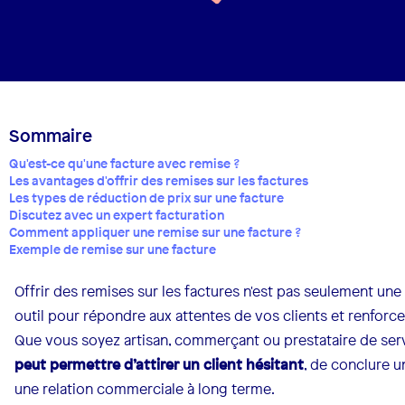
Sommaire
Qu'est-ce qu'une facture avec remise ?
Les avantages d'offrir des remises sur les factures
Les types de réduction de prix sur une facture
Discutez avec un expert facturation
Comment appliquer une remise sur une facture ?
Exemple de remise sur une facture
Offrir des remises sur les factures n'est pas seulement une 
outil pour répondre aux attentes de vos clients et renforce
Que vous soyez artisan, commerçant ou prestataire de serv
peut permettre d’attirer un client hésitant
, de conclure u
une relation commerciale à long terme.