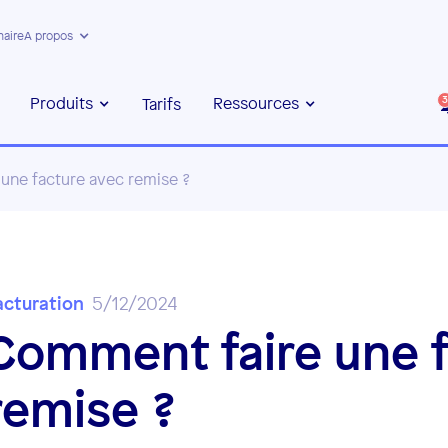
naire
A propos
Produits
Ressources
Tarifs
3
une facture avec remise ?
acturation
5/12/2024
Comment faire une f
remise ?