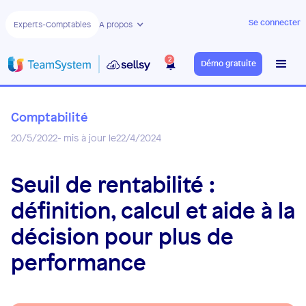
Se connecter
Experts-Comptables
A propos
2
Démo gratuite
Comptabilité
20/5/2022
- mis à jour le
22/4/2024
Seuil de rentabilité :
définition, calcul et aide à la
décision pour plus de
performance