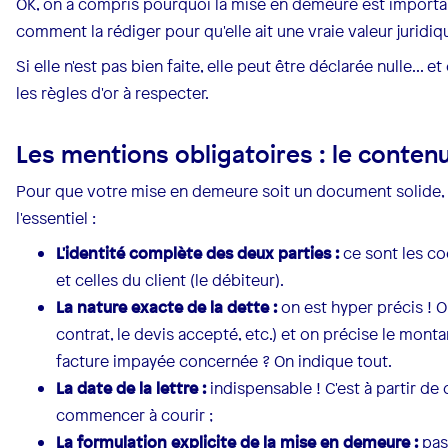
OK, on a compris pourquoi la mise en demeure est important
comment la rédiger pour qu'elle ait une vraie valeur juridiq
Si elle n'est pas bien faite, elle peut être déclarée nulle... 
les règles d'or à respecter.
Les mentions obligatoires : le conten
Pour que votre mise en demeure soit un document solide, o
l'essentiel :
L'identité complète des deux parties :
ce sont les c
et celles du client (le débiteur).
La nature exacte de la dette :
on est hyper précis ! O
contrat, le devis accepté, etc.) et on précise le mont
facture impayée concernée ? On indique tout.
La date de la lettre :
indispensable ! C'est à partir de 
commencer à courir ;
La formulation explicite de la mise en demeure :
pas