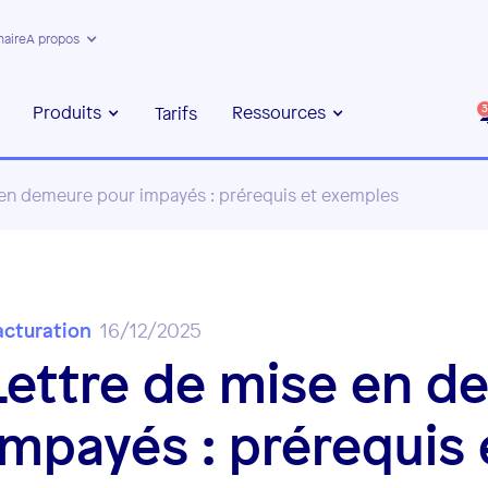
naire
A propos
Produits
Ressources
Tarifs
3
 en demeure pour impayés : prérequis et exemples
acturation
16/12/2025
Lettre de mise en d
impayés : prérequis