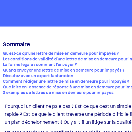
Sommaire
Qu'est-ce qu’une lettre de mise en demeure pour impayés ?
Les conditions de validité d'une lettre de mise en demeure pour 
La forme légale : comment l'envoyer ?
Quand envoyer une lettre de mise en demeure pour impayés ?
Discutez avec un expert facturation
Comment rédiger une lettre de mise en demeure pour impayés ?
Que faire en l'absence de réponse à une mise en demeure pour i
3 exemples de lettres de mise en demeure pour impayés
Pourquoi un client ne paie pas ? Est-ce que c'est un simple
rapide ? Est-ce que le client traverse une période difficile 
un plan d'échelonnement ? Ou y a-t-il un litige sur la qualité