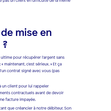
re pas un client en difficulté de la même
e de mise en
 ?
 ultime pour récupérer l'argent sans
 « maintenant, c'est sérieux. » Et ça
d'un contrat signé avec vous (pas
un client pour lui rappeler
gements contractuels avant de devoir
 une facture impayée.
tant que créancier à notre débiteur. Son