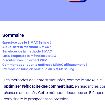
Sommaire
Qu'est-ce que le SIMAC Selling ?
A quoi sert la méthode SIMAC ?
Bénéfices de la méthode SIMAC
Les 5 étapes de la méthode SIMAC
Discuter avec un expert CRM
Comment appliquer la méthode SIMAC efficacement ?
Exemple de mise en pratique du SIMAC Selling
Les méthodes de vente structurées, comme le SIMAC Sell
optimiser l’efficacité des commerciaux
, en guidant les c
chances de succès. Cette méthode découpée en 5 étapes of
convaincre le prospect sans pression.