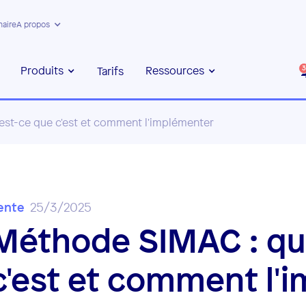
naire
A propos
Produits
Ressources
Tarifs
3
est-ce que c'est et comment l'implémenter
ente
25/3/2025
Méthode SIMAC : qu
c'est et comment l'