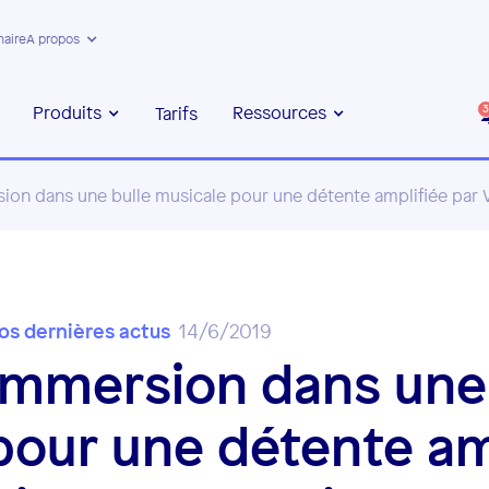
naire
A propos
Produits
Ressources
Tarifs
3
ion dans une bulle musicale pour une détente amplifiée par V
os dernières actus
14/6/2019
Immersion dans une 
pour une détente am