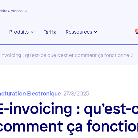
naire
A propos
Produits
Ressources
Tarifs
3
invoicing : qu’est-ce que c’est et comment ça fonctionne ?
acturation Electronique
27/8/2025
E-invoicing : qu’est-
comment ça fonctio