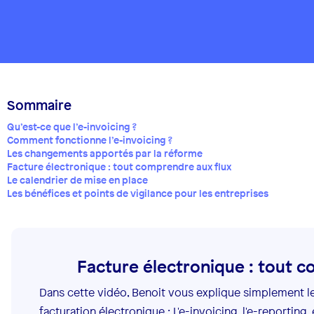
Sommaire
Qu’est-ce que l’e-invoicing ?
Comment fonctionne l’e-invoicing ?
Les changements apportés par la réforme
Facture électronique : tout comprendre aux flux
Le calendrier de mise en place
Les bénéfices et points de vigilance pour les entreprises
Facture électronique : tout 
Dans cette vidéo, Benoit vous explique simplement les
facturation électronique : L'e-invoicing, l'e-reporting, 